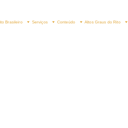
ito Brasileiro
Serviços
Conteúdo
Altos Graus do Rito
8/8/2018
2 min read