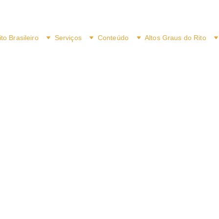
ito Brasileiro
Serviços
Conteúdo
Altos Graus do Rito
História do Rito Brasileiro
no Rio Grande do Sul
O Histórico da Aug
Resp.
Loja Simbó
primórdios de 25 de janeiro de 1988, com 