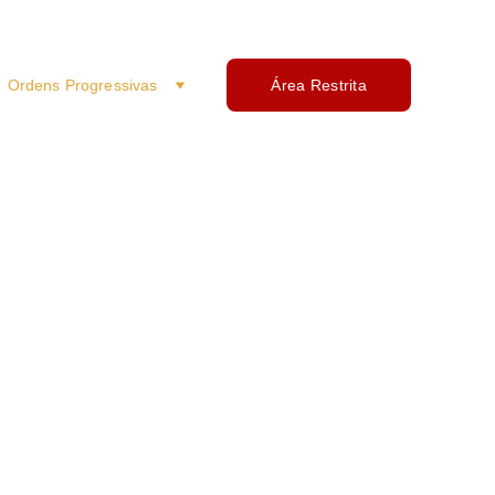
Ordens Progressivas
Área Restrita
lica Arca da Aliança nº 2489, teve o seu início nos
a fundação da Loja na cidade de Pelotas – RS no Rito