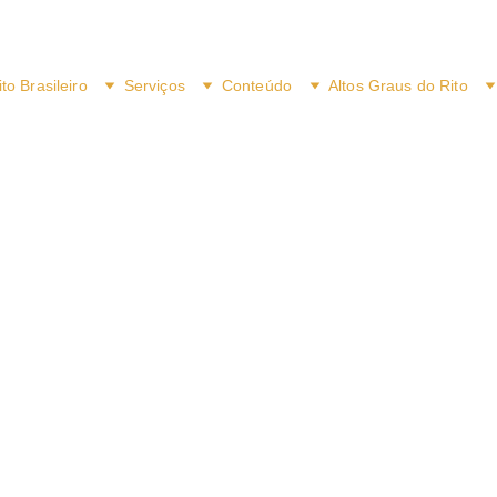
ito Brasileiro
Serviços
Conteúdo
Altos Graus do Rito
3/28/2026
1 min read