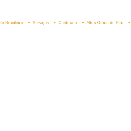
ito Brasileiro
Serviços
Conteúdo
Altos Graus do Rito
10/18/2024
1 min read