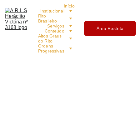
Início
Institucional
Rito 
Brasileiro
Serviços
Área Restrita
Conteúdo
Altos Graus 
do Rito
Ordens 
Progressivas
11/6/2019
1 min read