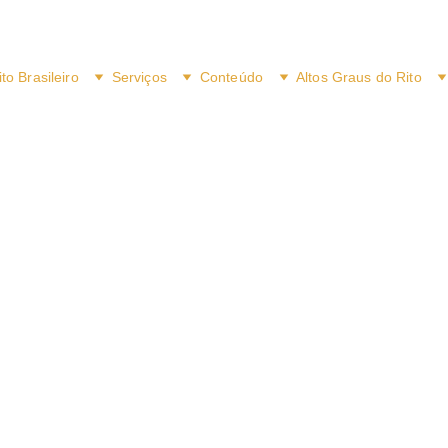
ito Brasileiro
Serviços
Conteúdo
Altos Graus do Rito
9/20/2016
1 min read